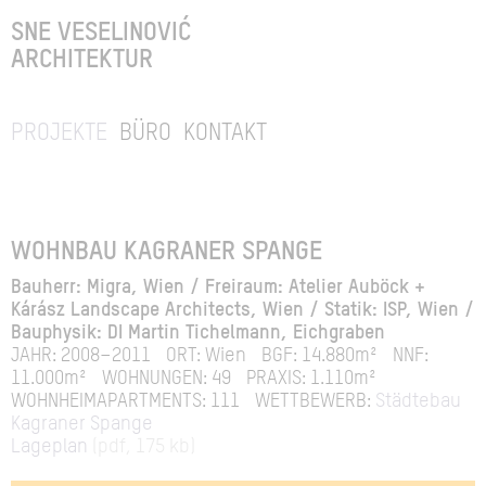
SNE VESELINOVIĆ
ARCHITEKTUR
PROJEKTE
BÜRO
KONTAKT
WOHNBAU KAGRANER SPANGE
Bauherr: Migra, Wien / Freiraum: Atelier Auböck +
Kárász Landscape Architects, Wien / Statik: ISP, Wien /
Bauphysik: DI Martin Tichelmann, Eichgraben
JAHR: 2008–2011
ORT: Wien
BGF: 14.880m²
NNF:
11.000m²
WOHNUNGEN: 49
PRAXIS: 1.110m²
WOHNHEIMAPARTMENTS: 111
WETTBEWERB:
Städtebau
Kagraner Spange
Lageplan
(pdf, 175 kb)